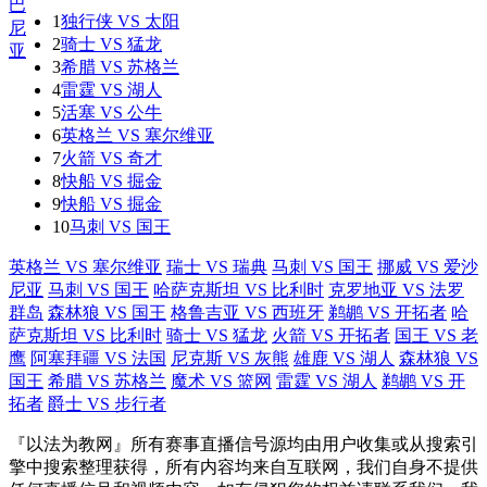
1
独行侠 VS 太阳
2
骑士 VS 猛龙
3
希腊 VS 苏格兰
4
雷霆 VS 湖人
5
活塞 VS 公牛
6
英格兰 VS 塞尔维亚
7
火箭 VS 奇才
8
快船 VS 掘金
9
快船 VS 掘金
10
马刺 VS 国王
英格兰 VS 塞尔维亚
瑞士 VS 瑞典
马刺 VS 国王
挪威 VS 爱沙
尼亚
马刺 VS 国王
哈萨克斯坦 VS 比利时
克罗地亚 VS 法罗
群岛
森林狼 VS 国王
格鲁吉亚 VS 西班牙
鹈鹕 VS 开拓者
哈
萨克斯坦 VS 比利时
骑士 VS 猛龙
火箭 VS 开拓者
国王 VS 老
鹰
阿塞拜疆 VS 法国
尼克斯 VS 灰熊
雄鹿 VS 湖人
森林狼 VS
国王
希腊 VS 苏格兰
魔术 VS 篮网
雷霆 VS 湖人
鹈鹕 VS 开
拓者
爵士 VS 步行者
『以法为教网』所有赛事直播信号源均由用户收集或从搜索引
擎中搜索整理获得，所有内容均来自互联网，我们自身不提供