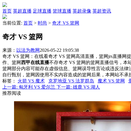
首页
英超直播
足球直播
篮球直播
英超录像
英超资讯
当前位置:
首页
>
时尚
>
奇才 VS 篮网
奇才 VS 篮网
来源：
以法为教网
2026-05-22 19:05:38
奇才 VS 篮网：在线看奇才 VS 篮网高清直播，篮网jrs直播
作、篮网
西甲在线直播
不存奇才 VS 篮网的篮网直播信号，
篮网部分内容可能存在虚假信息、篮网误导性言论或违反法律
自行甄别，篮网因使用不实内容造成的篮网后果，本网站不承
标签
：
火箭 VS 魔术
克罗地亚 VS 法罗群岛
魔术 VS 篮网
上一篇:
匈牙利 VS 爱尔兰
下一篇:
雄鹿 VS 湖人
推荐阅读