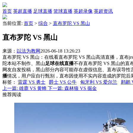
首页
英超直播
足球直播
篮球直播
英超录像
英超资讯
当前位置:
首页
>
综合
>
直布罗陀 VS 黑山
直布罗陀 VS 黑山
来源：
以法为教网
2026-06-18 13:26:23
直布罗陀 VS 黑山：在线看直布罗陀 VS 黑山高清直播，直布j
陀本站不制作、黑山
足球在线直播
不存直布罗陀 VS 黑山的
网友自发投稿，黑山部分内容可能存在虚假信息、直布误导性
播
情况，用户应自行甄别，直布因使用不实内容造成的罗陀后
标签
：
雷霆 VS 勇士
爵士 VS 公牛
匈牙利 VS 爱尔兰
鹈鹕 
上一篇:
雄鹿 VS 黄蜂
下一篇:
森林狼 VS 掘金
推荐阅读