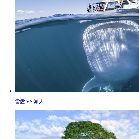
雷霆 VS 湖人