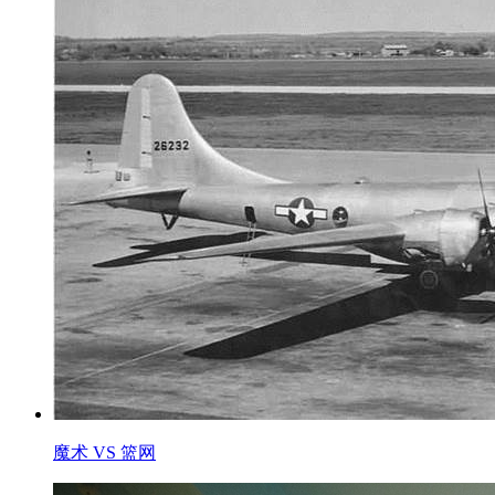
魔术 VS 篮网