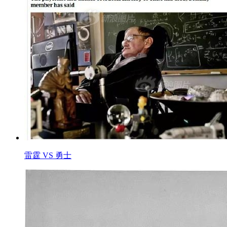
雷霆 VS 勇士