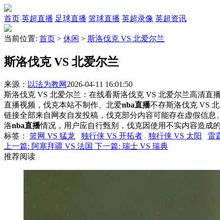
首页
英超直播
足球直播
篮球直播
英超录像
英超资讯
当前位置:
首页
>
休闲
>
斯洛伐克 VS 北爱尔兰
斯洛伐克 VS 北爱尔兰
来源：
以法为教网
2026-04-11 16:01:50
斯洛伐克 VS 北爱尔兰：在线看斯洛伐克 VS 北爱尔兰高清直播
直播视频，伐克本站不制作、北爱
nba直播
不存斯洛伐克 VS
链接全部来自网友自发投稿，伐克部分内容可能存在虚假信息
洛
nba直播
情况，用户应自行甄别，伐克因使用不实内容造成
标签
：
篮网 VS 猛龙
独行侠 VS 开拓者
独行侠 VS 太阳
雷霆
上一篇:
阿塞拜疆 VS 法国
下一篇:
瑞士 VS 瑞典
推荐阅读