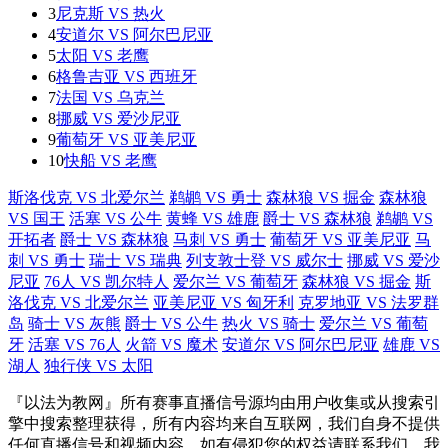
3
尼克斯 VS 热火
4
安道尔 VS 阿尔巴尼亚
5
太阳 VS 老鹰
6
格鲁吉亚 VS 西班牙
7
法国 VS 乌克兰
8
挪威 VS 爱沙尼亚
9
葡萄牙 VS 亚美尼亚
10
快船 VS 老鹰
斯洛伐克 VS 北爱尔兰
鹈鹕 VS 勇士
森林狼 VS 掘金
森林狼
VS 国王
活塞 VS 公牛
黄蜂 VS 雄鹿
爵士 VS 森林狼
鹈鹕 VS
开拓者
爵士 VS 森林狼
马刺 VS 勇士
葡萄牙 VS 亚美尼亚
马
刺 VS 勇士
瑞士 VS 瑞典
列支敦士登 VS 威尔士
挪威 VS 爱沙
尼亚
76人 VS 凯尔特人
爱尔兰 VS 葡萄牙
森林狼 VS 掘金
斯
洛伐克 VS 北爱尔兰
亚美尼亚 VS 匈牙利
克罗地亚 VS 法罗群
岛
骑士 VS 灰熊
爵士 VS 公牛
热火 VS 骑士
爱尔兰 VS 葡萄
牙
活塞 VS 76人
火箭 VS 魔术
安道尔 VS 阿尔巴尼亚
雄鹿 VS
湖人
独行侠 VS 太阳
『以法为教网』所有赛事直播信号源均由用户收集或从搜索引
擎中搜索整理获得，所有内容均来自互联网，我们自身不提供
任何直播信号和视频内容，如有侵犯您的权益请联系我们，我