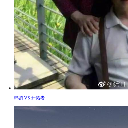
鹈鹕 VS 开拓者