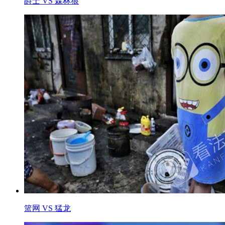
爵士 VS 森林狼
篮网 VS 猛龙